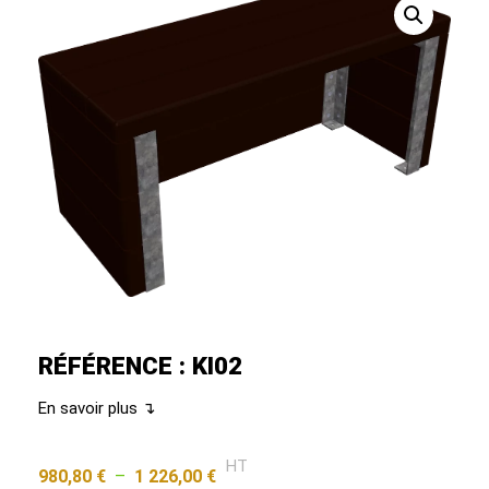
RÉFÉRENCE : KI02
En savoir plus ↴
HT
980,80
€
–
1 226,00
€