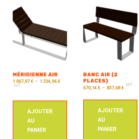
MÉRIDIENNE AIR
BANC AIR (2
PLACES)
1 067,97
€
–
1 334,96
€
HT
HT
670,14
€
–
837,68
€
AJOUTER
AJOUTER
AU
AU
PANIER
PANIER