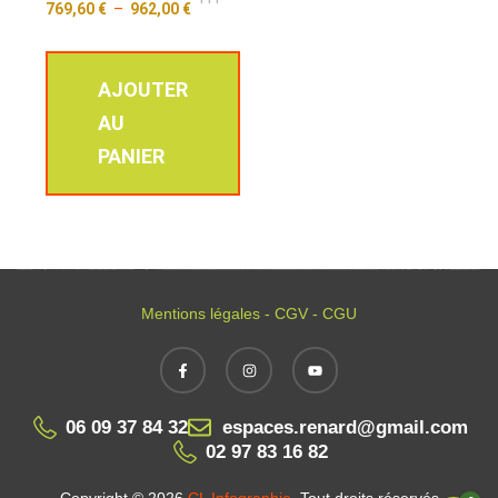
769,60
€
–
962,00
€
AJOUTER
AU
PANIER
Mentions légales - CGV - CGU
06 09 37 84 32
espaces.renard@gmail.com
02 97 83 16 82
Copyright © 2026
CL Infographie
. Tout droits réservés