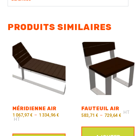
PRODUITS SIMILAIRES
MÉRIDIENNE AIR
FAUTEUIL AIR
HT
1 067,97
€
–
1 334,96
€
583,71
€
–
729,64
€
HT