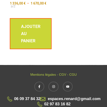
1 336,00
€
–
1 670,00
€
HT
AJOUTER
AU
PANIER
Mentions légales - CGV - CGU
06 09 37 84 32
espaces.renard@gmail.com
02 97 83 16 82