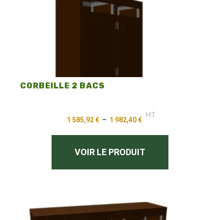
CORBEILLE 2 BACS
HT
1 585,92
€
–
1 982,40
€
VOIR LE PRODUIT