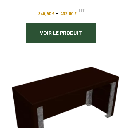
HT
345,60
€
–
432,00
€
VOIR LE PRODUIT