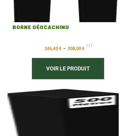
BORNE GÉOCACHING
HT
246,40
€
–
308,00
€
VOIR LE PRODUIT