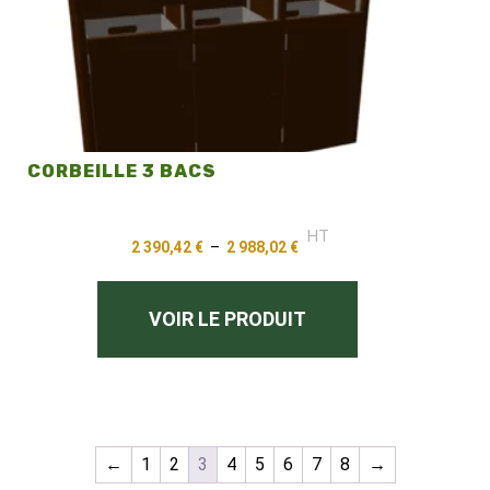
CORBEILLE 3 BACS
HT
2 390,42
€
–
2 988,02
€
VOIR LE PRODUIT
←
1
2
3
4
5
6
7
8
→