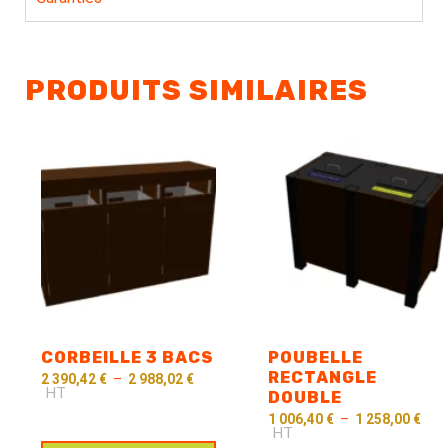
PRODUITS SIMILAIRES
CORBEILLE 3 BACS
POUBELLE
RECTANGLE
2 390,42
€
–
2 988,02
€
HT
DOUBLE
1 006,40
€
–
1 258,00
€
HT