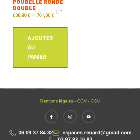
POUBELLE RONDE
DOUBLE
HT
608,80
€
–
761,00
€
AJOUTER
AU
PANIER
Mentions légales - CGV - CGU
06 09 37 84 32
espaces.renard@gmail.com
02 97 83 16 82