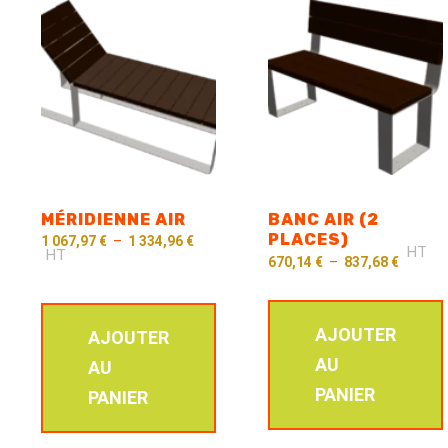
MÉRIDIENNE AIR
BANC AIR (2
PLACES)
1 067,97
€
–
1 334,96
€
HT
HT
670,14
€
–
837,68
€
AJOUTER
AJOUTER
AU
AU
PANIER
PANIER