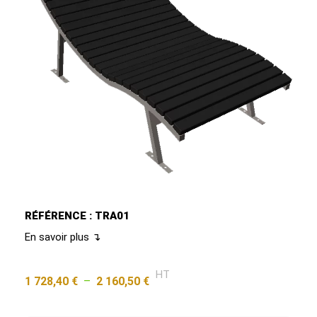
RÉFÉRENCE : TRA01
En savoir plus ↴
HT
1 728,40
€
–
2 160,50
€