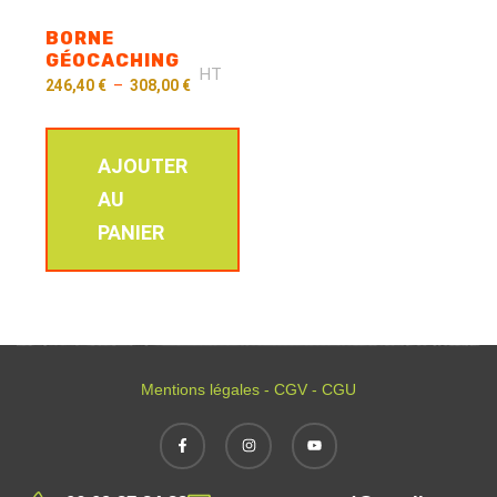
BORNE
GÉOCACHING
HT
246,40
€
–
308,00
€
AJOUTER
AU
PANIER
Mentions légales - CGV - CGU