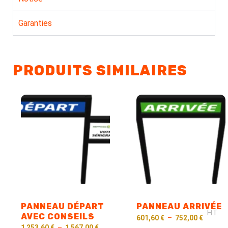
Garanties
PRODUITS SIMILAIRES
PANNEAU DÉPART
PANNEAU ARRIVÉE
HT
AVEC CONSEILS
601,60
€
–
752,00
€
1 253,60
€
–
1 567,00
€