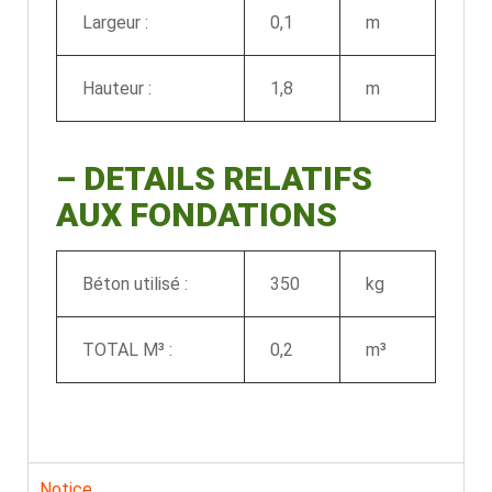
Largeur :
0,1
m
Hauteur :
1,8
m
–
DETAILS RELATIFS
AUX FONDATIONS
Béton utilisé :
350
kg
TOTAL M³ :
0,2
m³
Notice