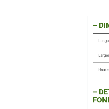
– D
Longue
Largeu
Hauteu
–
DE
FON