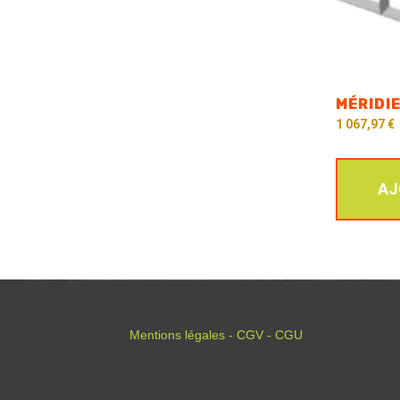
MÉRIDI
1 067,97
€
AJ
Mentions légales - CGV - CGU