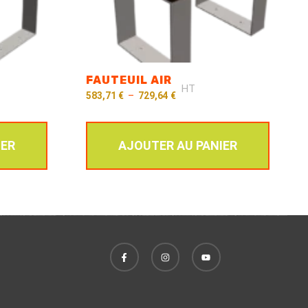
FAUTEUIL AIR
HT
583,71
€
–
729,64
€
IER
AJOUTER AU PANIER