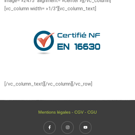
image= »2475″ alignment= »center »][/vc_column]
[vc_column width= »1/3″][vc_column_text]
[/vc_column_text][/vc_column][/vc_row]
Mentions légales - CGV - CGU