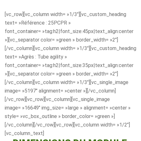
[vc_row][vc_column width= »1/3″][vc_custom_heading
text= »Référence : 25PCPR »
font_container= »tag:h2|font_size:45px|text_align:center
»][vc_separator color= »green » border_width= »2″]
[/vc_column][vc_column width= »1/3″][vc_custom_heading
text= »Agrès : Tube agility »
font_container= »tag:h2|font_size:35px|text_align:center
»][vc_separator color= »green » border_width= »2″]
[/vc_column][vc_column width= »1/3″][vc_single_image
image= »5197″ alignment= »center »][/vc_column]
[/vc_row][vc_row][vc_column][vc_single_image
image= »16649″ img_size= »large » alignment= »center »
style= »vc_box_outline » border_color= »green »]
[/vc_column][/vc_row][vc_row][vc_column width= »1/2″]
[vc_column_text]