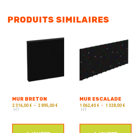
PRODUITS SIMILAIRES
MUR BRETON
MUR ESCALADE
2 316,00
€
–
2 895,00
€
1 062,40
€
–
1 328,00
€
HT
HT