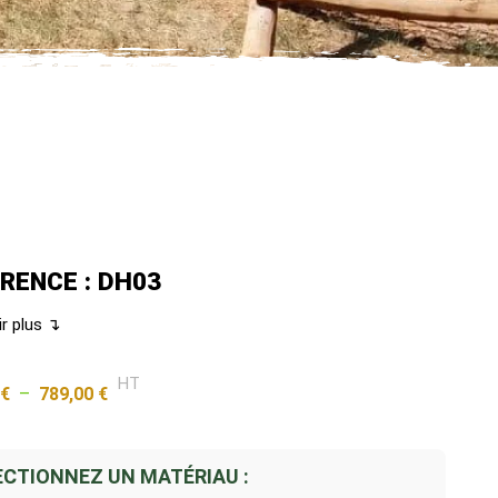
RENCE : DH03
ir plus ↴
HT
0
€
–
789,00
€
ECTIONNEZ UN MATÉRIAU :