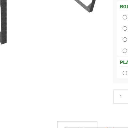
BO
PL