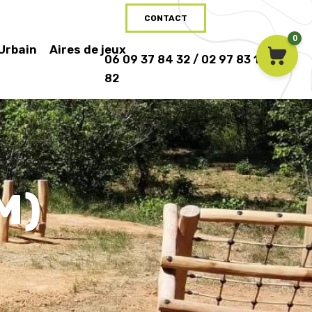
CONTACT
0
 Urbain
Aires de jeux
06 09 37 84 32 / 02 97 83 16
82
M)