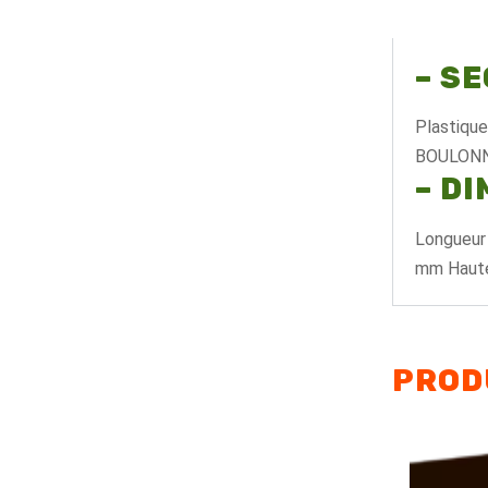
– S
Plastiqu
BOULONN
– D
Longueur
mm Hauteu
PROD