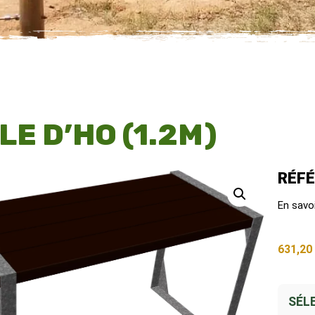
LE D’HO (1.2M)
RÉFÉ
En savo
631,2
SÉL