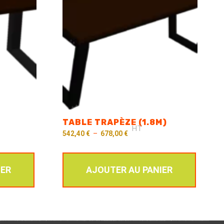
TABLE TRAPÈZE (1.8M)
HT
542,40
€
–
678,00
€
IER
AJOUTER AU PANIER