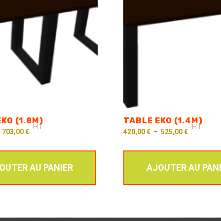
KO (1.8M)
TABLE EKO (1.4M)
HT
HT
–
703,00
€
420,00
€
–
525,00
€
OUTER AU PANIER
AJOUTER AU PAN