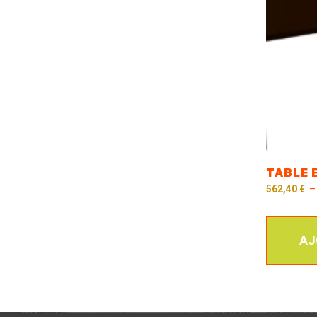
TABLE E
562,40
€
AJ