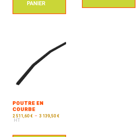
PANIER
POUTRE EN
COURBE
2 511,60
€
–
3 139,50
€
HT