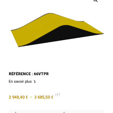
RÉFÉRENCE : 66VTPR
En savoir plus ↴
HT
2 948,40
€
–
3 685,50
€