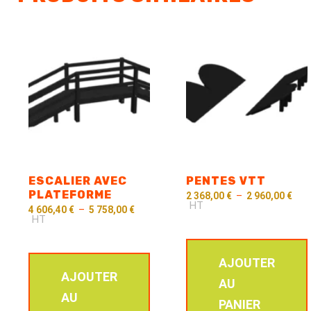
ESCALIER AVEC
PENTES VTT
PLATEFORME
2 368,00
€
–
2 960,00
€
HT
4 606,40
€
–
5 758,00
€
HT
AJOUTER
AJOUTER
AU
AU
PANIER