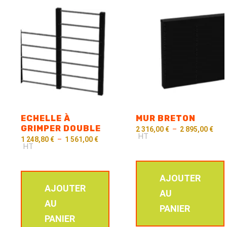
ECHELLE À
MUR BRETON
GRIMPER DOUBLE
2 316,00
€
–
2 895,00
€
HT
1 248,80
€
–
1 561,00
€
HT
AJOUTER
AJOUTER
AU
AU
PANIER
PANIER