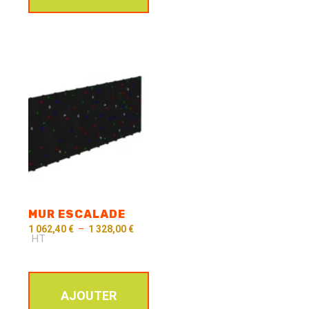
MUR ESCALADE
1 062,40
€
–
1 328,00
€
HT
AJOUTER