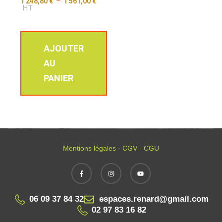
1 248,80
€
–
1 561,00
€
HT
AJOUTER
AU
PANIER
Mentions légales - CGV - CGU
06 09 37 84 32
espaces.renard@gmail.com
02 97 83 16 82