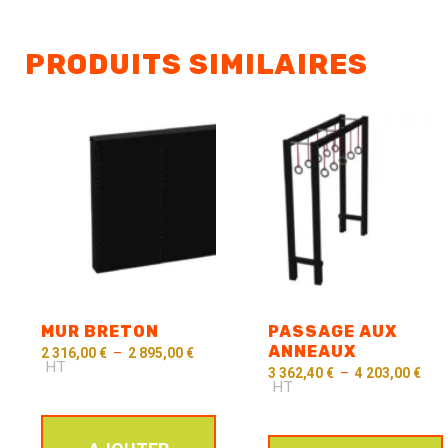
PRODUITS SIMILAIRES
MUR BRETON
PASSAGE AUX
ANNEAUX
2 316,00
€
–
2 895,00
€
HT
3 362,40
€
–
4 203,00
€
HT