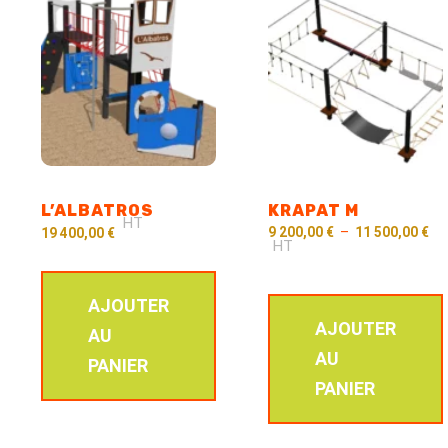
L’ALBATROS
KRAPAT M
HT
9 200,00
€
–
11 500,00
€
19 400,00
€
HT
AJOUTER
AJOUTER
AU
AU
PANIER
PANIER