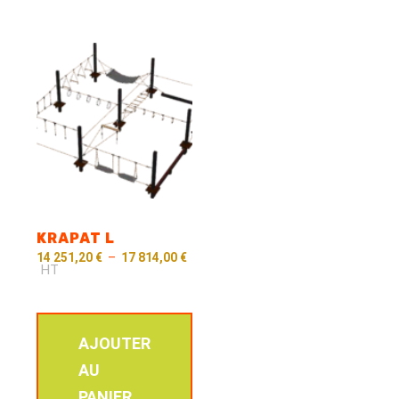
KRAPAT L
14 251,20
€
–
17 814,00
€
HT
AJOUTER
AU
PANIER