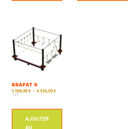
KRAPAT S
5 068,80
€
–
6 336,00
€
HT
AJOUTER
AU