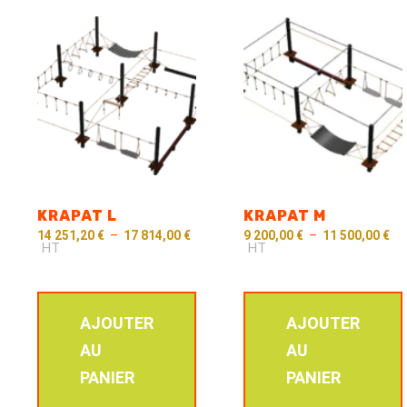
KRAPAT L
KRAPAT M
14 251,20
€
–
17 814,00
€
9 200,00
€
–
11 500,00
€
HT
HT
AJOUTER
AJOUTER
AU
AU
PANIER
PANIER