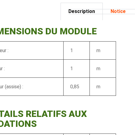
Description
Notice
IMENSIONS DU MODULE
ur :
1
m
r :
1
m
r (assise) :
0,85
m
TAILS RELATIFS AUX
DATIONS