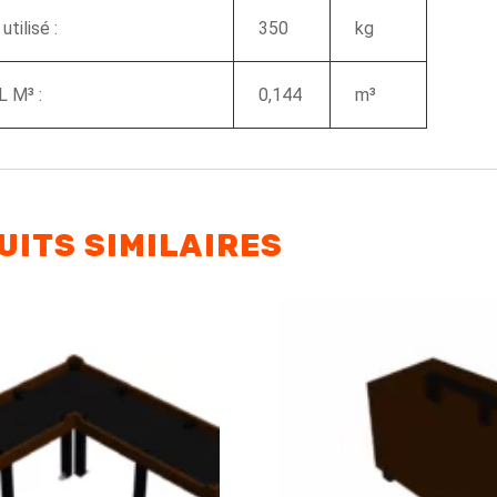
utilisé :
350
kg
 M³ :
0,144
m³
UITS SIMILAIRES