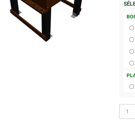
SÉL
BO
PL