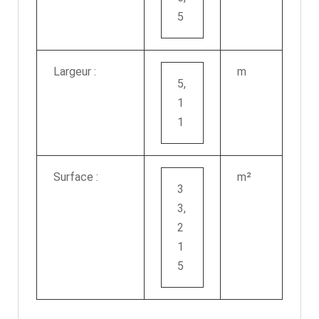
5
Largeur :
m
5,
1
1
Surface :
m²
3
3,
2
1
5