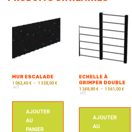
MUR ESCALADE
ECHELLE À
GRIMPER DOUBLE
1 062,40
€
–
1 328,00
€
HT
1 248,80
€
–
1 561,00
€
HT
AJOUTER
AJOUTER
AU
AU
PANIER