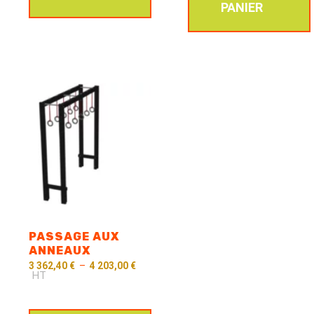
PANIER
PASSAGE AUX
ANNEAUX
3 362,40
€
–
4 203,00
€
HT