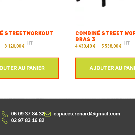
É STREETWORKOUT
COMBINÉ STREET WO
BRAS 3
HT
HT
–
3 120,00
€
4 430,40
€
–
5 538,00
€
OUTER AU PANIER
AJOUTER AU PAN
06 09 37 84 32
espaces.renard@gmail.com
02 97 83 16 82