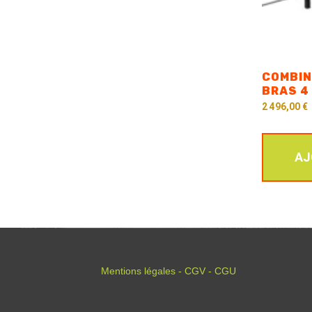
COMBIN
BRAS 4
2 496,00
€
AJ
Mentions légales - CGV - CGU