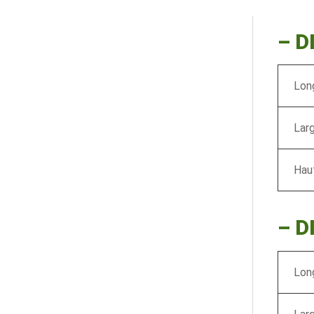
– 
Long
Larg
Haut
–
D
Long