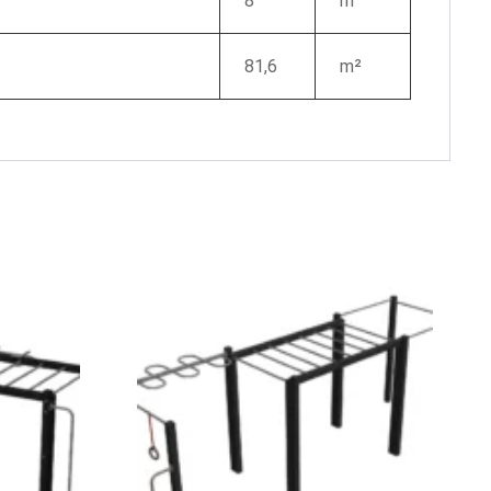
8
m
81,6
m²