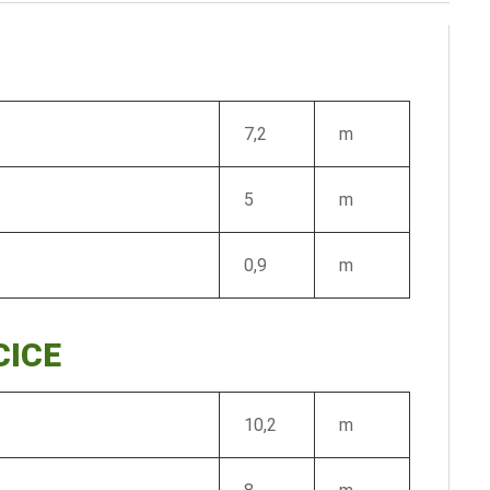
7,2
m
5
m
0,9
m
CICE
10,2
m