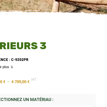
RIEURS 3
NCE : C-9202PR
ir plus ↴
HT
20
€
–
4 709,00
€
ECTIONNEZ UN MATÉRIAU :