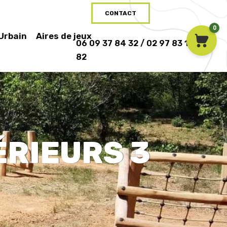
CONTACT
0
 Urbain
Aires de jeux
06 09 37 84 32 / 02 97 83 16
82
́RIEURS 3