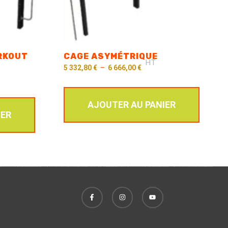
RKOUT
CAGE ASYMÉTRIQUE
HT
5 332,80
€
–
6 666,00
€
AJOUTER AU PANIER
IER