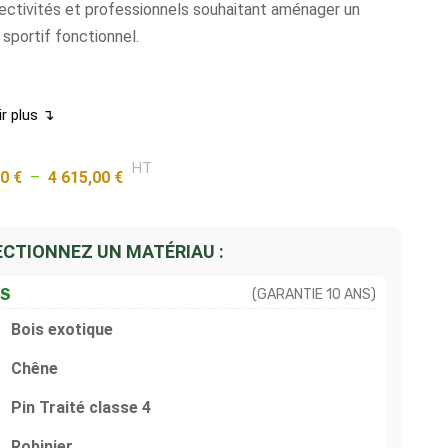
lectivités et professionnels souhaitant aménager un
sportif fonctionnel.
ir plus ↴
HT
00
€
–
4 615,00
€
ECTIONNEZ UN MATÉRIAU :
IS
(GARANTIE 10 ANS)
Bois exotique
Chêne
Pin Traité classe 4
Robinier