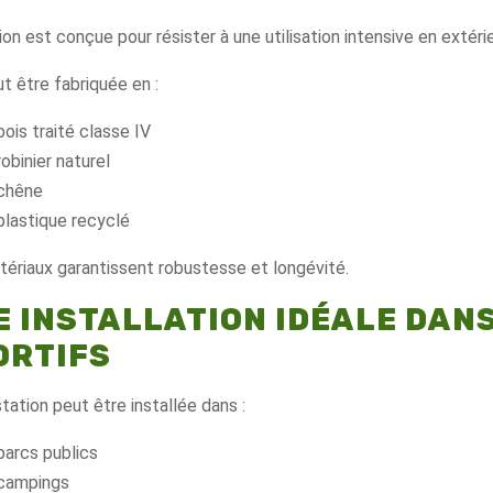
ion est conçue pour résister à une utilisation intensive en extérie
ut être fabriquée en :
bois traité classe IV
robinier naturel
chêne
plastique recyclé
ériaux garantissent robustesse et longévité.
E INSTALLATION IDÉALE DAN
ORTIFS
tation peut être installée dans :
parcs publics
campings