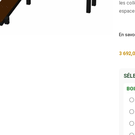
les col
espace 
En savo
3 692,
SÉL
BO