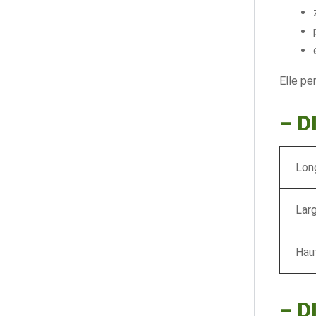
Elle pe
– 
Long
Larg
Haut
–
D