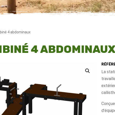
iné 4 abdominaux
BINÉ 4 ABDOMINAU
RÉFÉRE
La sta
travail
extérie
callist
Conçue
d’équip