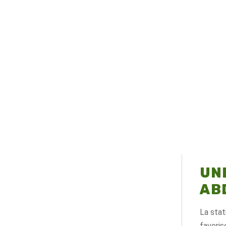
UN
AB
La stat
favoris