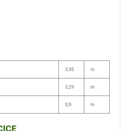
3,95
m
3,29
m
0,9
m
CICE