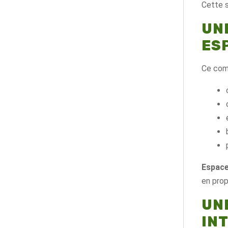
Cette s
UN
ES
Ce com
Espace
en prop
UN
IN