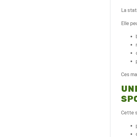
La stat
Elle pe
Ces mat
UN
SP
Cette s