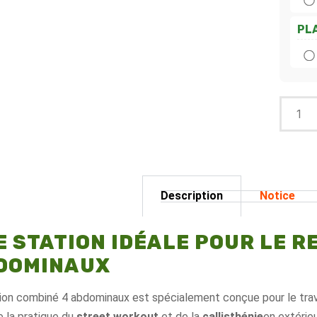
PL
Description
Notice
E STATION IDÉALE POUR LE 
DOMINAUX
ion combiné 4 abdominaux est spécialement conçue pour le trava
e la pratique du
street workout
et de la
callisthénie
en extérieu