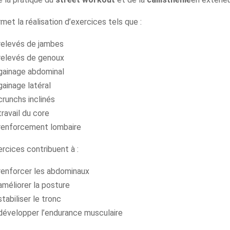
rmet la réalisation d’exercices tels que :
relevés de jambes
relevés de genoux
gainage abdominal
gainage latéral
crunchs inclinés
travail du core
renforcement lombaire
rcices contribuent à :
renforcer les abdominaux
améliorer la posture
stabiliser le tronc
développer l’endurance musculaire