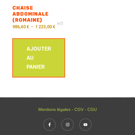
CHAISE
ABDOMINALE
(ROMAINE)
HT
986,40
€
–
1 233,00
€
AJOUTER
AU
PANIER
Mentions légales - CGV - CGU