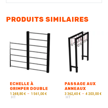
PRODUITS SIMILAIRES
ECHELLE À
PASSAGE AUX
GRIMPER DOUBLE
ANNEAUX
1 248,80
€
–
1 561,00
€
3 362,40
€
–
4 203,00
€
HT
HT