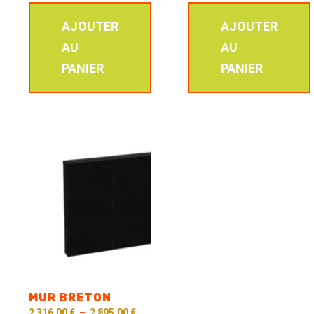
AJOUTER
AJOUTER
AU
AU
PANIER
PANIER
MUR BRETON
2 316,00
€
–
2 895,00
€