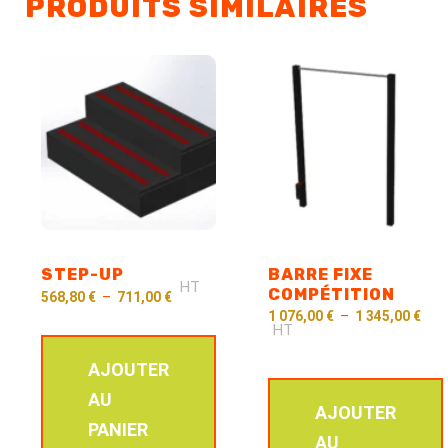
PRODUITS SIMILAIRES
STEP-UP
BARRE FIXE
HT
COMPÉTITION
568,80
€
–
711,00
€
1 076,00
€
–
1 345,00
€
HT
AJOUTER
AU
AJOUTER
PANIER
AU