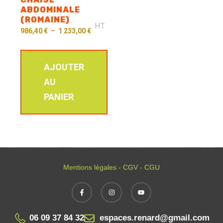
ABDOMINALE
(ROMAINE)
HT
986,40
€
–
1 233,00
€
AJOUTER
AU
PANIER
Mentions légales - CGV - CGU
06 09 37 84 32
espaces.renard@gmail.com