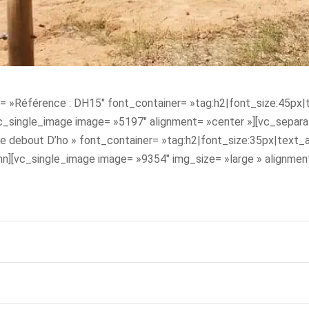
 »Référence : DH15″ font_container= »tag:h2|font_size:45px|te
c_single_image image= »5197″ alignment= »center »][vc_separat
debout D’ho » font_container= »tag:h2|font_size:35px|text_ali
n][vc_single_image image= »9354″ img_size= »large » alignmen