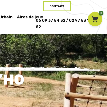
CONTACT
0
 Urbain
Aires de jeux
06 09 37 84 32 / 02 97 83 16
82
’HO