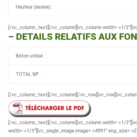
Hauteur (assise) :
[/vc_column_text][/vc_column][vc_column width= »1/2″][v
–
DETAILS RELATIFS AUX FO
Béton utilisé :
TOTAL M³ :
[/vc_column_text][/vc_column][/vc_row][vc_row][vc_colu
[/vc_column_text][/vc_column][vc_column width= »1/3″][v
width= »1/3″][vc_single_image image= »4991″ img_size= »2