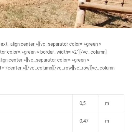
xt_align:center »][vc_separator color= »green »
or color= »green » border_width= »2″][/vc_column]
gn:center »][vc_separator color= »green »
t= »center »][/vc_column][/vc_row][vc_row][vc_column
0,5
m
0,47
m