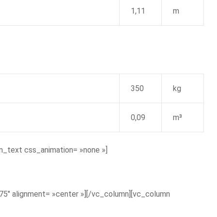
1,11
m
350
kg
0,09
m³
_text css_animation= »none »]
75″ alignment= »center »][/vc_column][vc_column