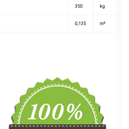
350
kg
0,135
m³