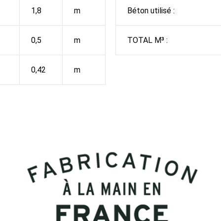
1,8
m
Béton utilisé :
0,5
m
TOTAL M³ :
0,42
m