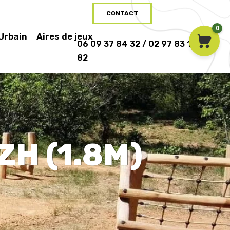
CONTACT
0
 Urbain
Aires de jeux
06 09 37 84 32 / 02 97 83 16
82
ZH (1.8M)