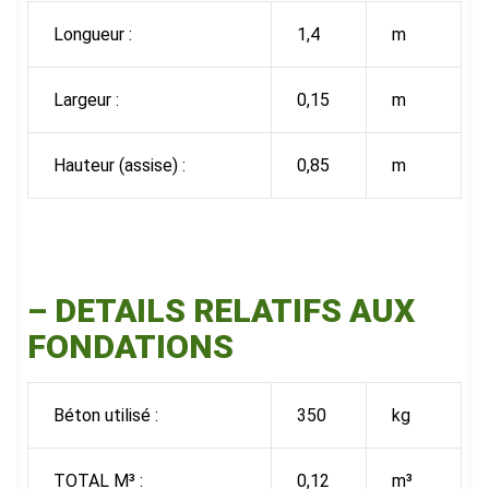
Longueur :
1,4
m
Largeur :
0,15
m
Hauteur (assise) :
0,85
m
–
DETAILS RELATIFS AUX
FONDATIONS
Béton utilisé :
350
kg
TOTAL M³ :
0,12
m³