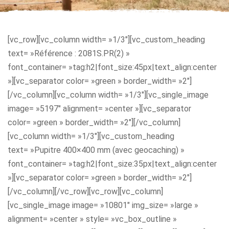
[vc_row][vc_column width= »1/3″][vc_custom_heading
text= »Référence : 2081S.PR(2) »
font_container= »tag:h2|font_size:45px|text_align:center
»][vc_separator color= »green » border_width= »2″]
[/vc_column][vc_column width= »1/3″][vc_single_image
image= »5197″ alignment= »center »][vc_separator
color= »green » border_width= »2″][/vc_column]
[vc_column width= »1/3″][vc_custom_heading
text= »Pupitre 400×400 mm (avec geocaching) »
font_container= »tag:h2|font_size:35px|text_align:center
»][vc_separator color= »green » border_width= »2″]
[/vc_column][/vc_row][vc_row][vc_column]
[vc_single_image image= »10801″ img_size= »large »
alignment= »center » style= »vc_box_outline »