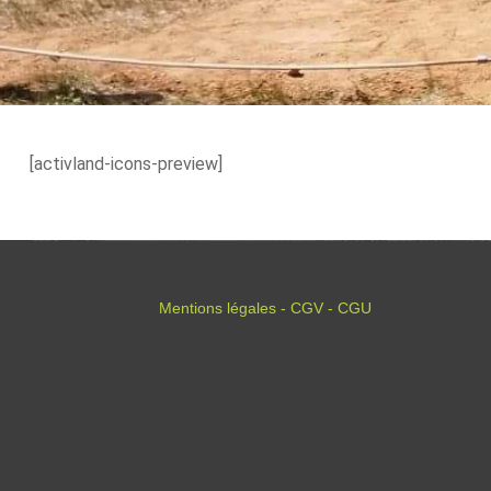
[activland-icons-preview]
Mentions légales - CGV - CGU