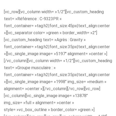
[vc_row][vc_column width= »1/2″][vc_custom_heading
text= »Référence : C-9323PR »
font_container= »tag:h2|font_size:45px|text_align:center
»][vc_separator color= »green » border_width= »2″]
[vc_custom_heading text= »Agrès : Gravity »
font_container= »tag:h2|font_size:35px|text_align:center
»][vc_single_image image= »5197″ alignment= »center »]
[/vc_column][vc_column width= »1/2″][vc_custom_heading
text= »Groupe musculaire : »
font_container= »tag:h2|font_size:35px|text_align:center
»][vc_single_image image= »1998″ img_size= »medium »
alignment= »center »][/vc_column][/vc_row][vc_row]
[vc_column][vc_single_image image= »13878″
img_size= »full » alignment= »center »
style= »vc_box_outline » border_color= »green »]