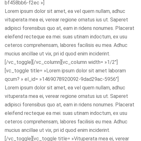
bf458bb6-f2ec »]
Lorem ipsum dolor sit amet, ea vel quem nullam, adhuc
vituperata mea ei, verear regione ornatus ius ut. Saperet
adipisci forensibus quo at, eam in ridens nonumes. Placerat
eleifend recteque ea mei. suas utinam indoctum, ex usu
ceteros comprehensam, labores facilisis eu mea. Adhuc
mucius ancillae ut vix, pri id quod enim inciderint.
[/vc_toggle][/vc_column][vc_column width= »1/2″]
[vc_toggle title= »Lorem ipsum dolor sit amet laboram
qcum? » el_id= »1469078920092-9dad29ac-5956″]
Lorem ipsum dolor sit amet, ea vel quem nullam, adhuc
vituperata mea ei, verear regione ornatus ius ut. Saperet
adipisci forensibus quo at, eam in ridens nonumes. Placerat
eleifend recteque ea mei. suas utinam indoctum, ex usu
ceteros comprehensam, labores facilisis eu mea. Adhuc
mucius ancillae ut vix, pri id quod enim inciderint.
[/vc_toggle][vc_toggle title= »Vituperata mea ei, verear