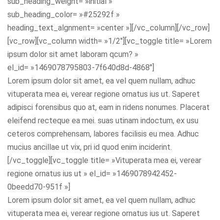
sub_heading_weight= »initial »
sub_heading_color= »#25292f »
heading_text_algnment= »center »][/vc_column][/vc_row]
[vc_row][vc_column width= »1/2″][vc_toggle title= »Lorem
ipsum dolor sit amet laboram qcum? »
el_id= »1469078795803-7f640d8d-4868″]
Lorem ipsum dolor sit amet, ea vel quem nullam, adhuc
vituperata mea ei, verear regione ornatus ius ut. Saperet
adipisci forensibus quo at, eam in ridens nonumes. Placerat
eleifend recteque ea mei. suas utinam indoctum, ex usu
ceteros comprehensam, labores facilisis eu mea. Adhuc
mucius ancillae ut vix, pri id quod enim inciderint.
[/vc_toggle][vc_toggle title= »Vituperata mea ei, verear
regione ornatus ius ut » el_id= »1469078942452-
0beedd70-951f »]
Lorem ipsum dolor sit amet, ea vel quem nullam, adhuc
vituperata mea ei, verear regione ornatus ius ut. Saperet