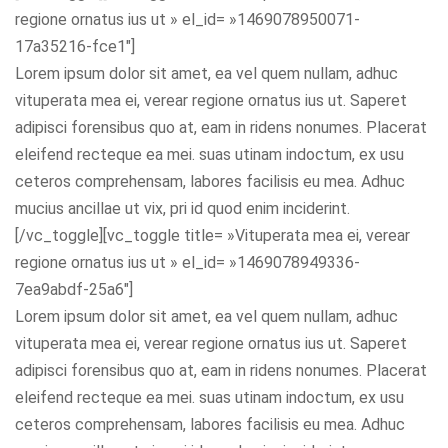
regione ornatus ius ut » el_id= »1469078950071-
17a35216-fce1″]
Lorem ipsum dolor sit amet, ea vel quem nullam, adhuc
vituperata mea ei, verear regione ornatus ius ut. Saperet
adipisci forensibus quo at, eam in ridens nonumes. Placerat
eleifend recteque ea mei. suas utinam indoctum, ex usu
ceteros comprehensam, labores facilisis eu mea. Adhuc
mucius ancillae ut vix, pri id quod enim inciderint.
[/vc_toggle][vc_toggle title= »Vituperata mea ei, verear
regione ornatus ius ut » el_id= »1469078949336-
7ea9abdf-25a6″]
Lorem ipsum dolor sit amet, ea vel quem nullam, adhuc
vituperata mea ei, verear regione ornatus ius ut. Saperet
adipisci forensibus quo at, eam in ridens nonumes. Placerat
eleifend recteque ea mei. suas utinam indoctum, ex usu
ceteros comprehensam, labores facilisis eu mea. Adhuc