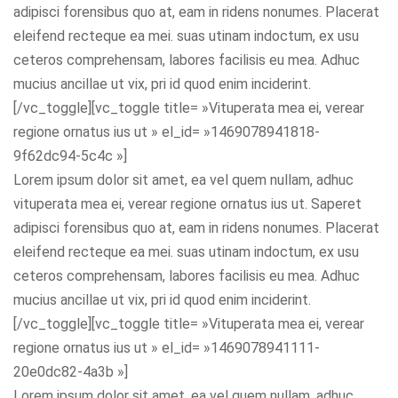
adipisci forensibus quo at, eam in ridens nonumes. Placerat
eleifend recteque ea mei. suas utinam indoctum, ex usu
ceteros comprehensam, labores facilisis eu mea. Adhuc
mucius ancillae ut vix, pri id quod enim inciderint.
[/vc_toggle][vc_toggle title= »Vituperata mea ei, verear
regione ornatus ius ut » el_id= »1469078941818-
9f62dc94-5c4c »]
Lorem ipsum dolor sit amet, ea vel quem nullam, adhuc
vituperata mea ei, verear regione ornatus ius ut. Saperet
adipisci forensibus quo at, eam in ridens nonumes. Placerat
eleifend recteque ea mei. suas utinam indoctum, ex usu
ceteros comprehensam, labores facilisis eu mea. Adhuc
mucius ancillae ut vix, pri id quod enim inciderint.
[/vc_toggle][vc_toggle title= »Vituperata mea ei, verear
regione ornatus ius ut » el_id= »1469078941111-
20e0dc82-4a3b »]
Lorem ipsum dolor sit amet, ea vel quem nullam, adhuc