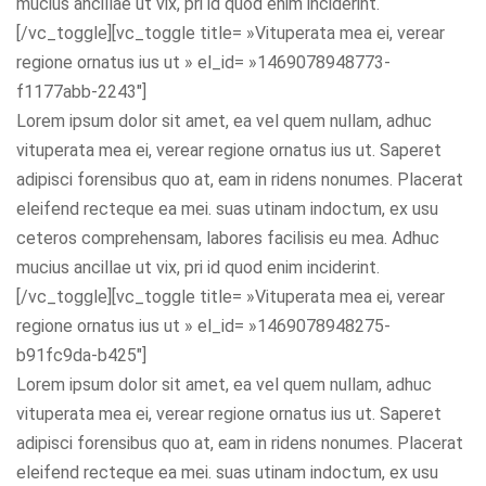
mucius ancillae ut vix, pri id quod enim inciderint.
[/vc_toggle][vc_toggle title= »Vituperata mea ei, verear
regione ornatus ius ut » el_id= »1469078948773-
f1177abb-2243″]
Lorem ipsum dolor sit amet, ea vel quem nullam, adhuc
vituperata mea ei, verear regione ornatus ius ut. Saperet
adipisci forensibus quo at, eam in ridens nonumes. Placerat
eleifend recteque ea mei. suas utinam indoctum, ex usu
ceteros comprehensam, labores facilisis eu mea. Adhuc
mucius ancillae ut vix, pri id quod enim inciderint.
[/vc_toggle][vc_toggle title= »Vituperata mea ei, verear
regione ornatus ius ut » el_id= »1469078948275-
b91fc9da-b425″]
Lorem ipsum dolor sit amet, ea vel quem nullam, adhuc
vituperata mea ei, verear regione ornatus ius ut. Saperet
adipisci forensibus quo at, eam in ridens nonumes. Placerat
eleifend recteque ea mei. suas utinam indoctum, ex usu