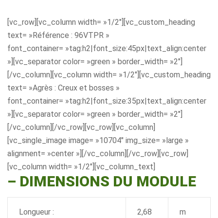
[vc_row][vc_column width= »1/2″][vc_custom_heading
text= »Référence : 96VTPR »
font_container= »tag:h2|font_size:45px|text_align:center
»][vc_separator color= »green » border_width= »2″]
[/vc_column][vc_column width= »1/2″][vc_custom_heading
text= »Agrès : Creux et bosses »
font_container= »tag:h2|font_size:35px|text_align:center
»][vc_separator color= »green » border_width= »2″]
[/vc_column][/vc_row][vc_row][vc_column]
[vc_single_image image= »10704″ img_size= »large »
alignment= »center »][/vc_column][/vc_row][vc_row]
[vc_column width= »1/2″][vc_column_text]
– DIMENSIONS DU MODULE
Longueur :
2,68
m