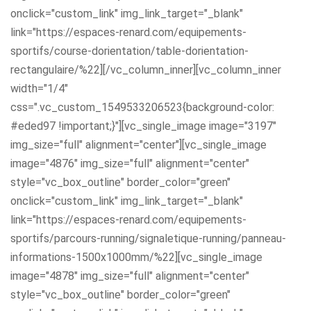
onclick="custom_link" img_link_target="_blank"
link="https://espaces-renard.com/equipements-
sportifs/course-dorientation/table-dorientation-
rectangulaire/%22][/vc_column_inner][vc_column_inner
width="1/4"
css=".vc_custom_1549533206523{background-color:
#eded97 !important;}"][vc_single_image image="3197"
img_size="full" alignment="center"][vc_single_image
image="4876" img_size="full" alignment="center"
style="vc_box_outline" border_color="green"
onclick="custom_link" img_link_target="_blank"
link="https://espaces-renard.com/equipements-
sportifs/parcours-running/signaletique-running/panneau-
informations-1500x1000mm/%22][vc_single_image
image="4878" img_size="full" alignment="center"
style="vc_box_outline" border_color="green"