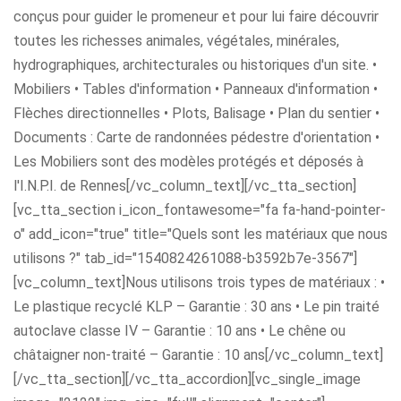
conçus pour guider le promeneur et pour lui faire découvrir
toutes les richesses animales, végétales, minérales,
hydrographiques, architecturales ou historiques d'un site. •
Mobiliers • Tables d'information • Panneaux d'information •
Flèches directionnelles • Plots, Balisage • Plan du sentier •
Documents : Carte de randonnées pédestre d'orientation •
Les Mobiliers sont des modèles protégés et déposés à
l'I.N.P.I. de Rennes[/vc_column_text][/vc_tta_section]
[vc_tta_section i_icon_fontawesome="fa fa-hand-pointer-
o" add_icon="true" title="Quels sont les matériaux que nous
utilisons ?" tab_id="1540824261088-b3592b7e-3567"]
[vc_column_text]Nous utilisons trois types de matériaux : •
Le plastique recyclé KLP – Garantie : 30 ans • Le pin traité
autoclave classe IV – Garantie : 10 ans • Le chêne ou
châtaigner non-traité – Garantie : 10 ans[/vc_column_text]
[/vc_tta_section][/vc_tta_accordion][vc_single_image