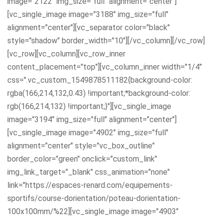
image="2122" img_size="full" alignment="center"]
[vc_single_image image="3188" img_size="full"
alignment="center"][vc_separator color="black"
style="shadow" border_width="10"][/vc_column][/vc_row]
[vc_row][vc_column][vc_row_inner
content_placement="top"][vc_column_inner width="1/4"
css=".vc_custom_1549878511182{background-color:
rgba(166,214,132,0.43) !important;*background-color:
rgb(166,214,132) !important;}"][vc_single_image
image="3194" img_size="full" alignment="center"]
[vc_single_image image="4902" img_size="full"
alignment="center" style="vc_box_outline"
border_color="green" onclick="custom_link"
img_link_target="_blank" css_animation="none"
link="https://espaces-renard.com/equipements-
sportifs/course-dorientation/poteau-dorientation-
100x100mm/%22][vc_single_image image="4903"