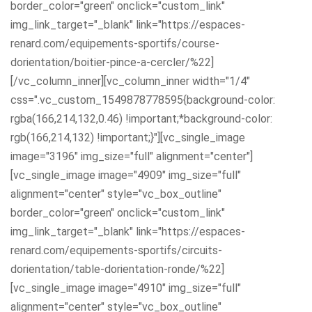
border_color="green" onclick="custom_link"
img_link_target="_blank" link="https://espaces-
renard.com/equipements-sportifs/course-
dorientation/boitier-pince-a-cercler/%22]
[/vc_column_inner][vc_column_inner width="1/4"
css=".vc_custom_1549878778595{background-color:
rgba(166,214,132,0.46) !important;*background-color:
rgb(166,214,132) !important;}"][vc_single_image
image="3196" img_size="full" alignment="center"]
[vc_single_image image="4909" img_size="full"
alignment="center" style="vc_box_outline"
border_color="green" onclick="custom_link"
img_link_target="_blank" link="https://espaces-
renard.com/equipements-sportifs/circuits-
dorientation/table-dorientation-ronde/%22]
[vc_single_image image="4910" img_size="full"
alignment="center" style="vc_box_outline"