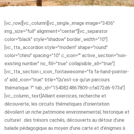
[vc_row][vc_column][vc_single_image image="3436"
img_size="full" alignment="center"][vc_separator
color="black" style="shadow" border_width="10"]
[vc_tta_accordion style="modern" shape="round"
color="chino" spacing="10" c_icon="" active_section="non-
existing number" no_fill="true" collapsible_all="true"]
[vc_tta_section i_icon_fontawesome="fa fa-hand-pointer-
o" add_icon="true" title="Qu’est-ce qu’un parcours
thématique ?" tab_id="1540824867809-cfa072d6-973a"]
[vc_column_text]Alliant exercices, recherche et
découverte, les circuits thématiques d'orientation
dévoilent un riche patrimoine environnemental, historique et
culturel : des trésors cachés, découverts au détour d'une
balade pédagogique au moyen d'une carte et d'énigmes à