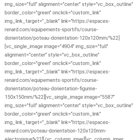
img_size="full" alignment="center" style="vc_box_outline"
border_color="green" onclick="custom_link"
img_link_target="_blank" link="https://espaces-
renard.com/equipements-sportifs/course-
dorientation/poteau-dorientation-120x120mm/%22]
[vc_single_image image="4904" img_size="full"
alignment="center" style="vc_box_outline"
border_color="green" onclick="custom_link"
img_link_target="_blank" link="https://espaces-
renard.com/equipements-sportifs/course-
dorientation/poteau-dorientation-figurine-
150x150mm/%22][vc_single_image image="5587"
img_size="full" alignment="center" style="vc_box_outline"
border_color="green" onclick="custom_link"
img_link_target="_blank" link="https://espaces-
renard.com/poteau-dorientation-120x120mm-
electronique%22][/vc_column_inner][vc_column_inner