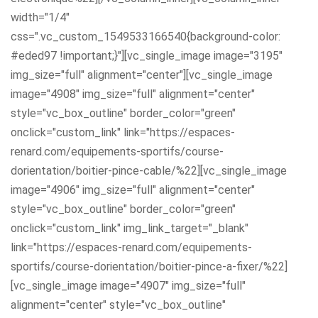
width="1/4"
css=".vc_custom_1549533166540{background-color:
#eded97 !important;}"][vc_single_image image="3195"
img_size="full" alignment="center"][vc_single_image
image="4908" img_size="full" alignment="center"
style="vc_box_outline" border_color="green"
onclick="custom_link" link="https://espaces-
renard.com/equipements-sportifs/course-
dorientation/boitier-pince-cable/%22][vc_single_image
image="4906" img_size="full" alignment="center"
style="vc_box_outline" border_color="green"
onclick="custom_link" img_link_target="_blank"
link="https://espaces-renard.com/equipements-
sportifs/course-dorientation/boitier-pince-a-fixer/%22]
[vc_single_image image="4907" img_size="full"
alignment="center" style="vc_box_outline"