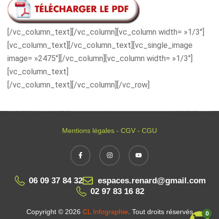
[/vc_column_text][/vc_column][vc_column width= »1/3″]
[vc_column_text][/vc_column_text][vc_single_image
image= »2475″][/vc_column][vc_column width= »1/3″]
[vc_column_text]
[/vc_column_text][/vc_column][/vc_row]
Mentions légales - CGV - CGU
06 09 37 84 32
espaces.renard@gmail.com
02 97 83 16 82
Copyright © 2026
CL Infographie
. Tout droits réservés
0