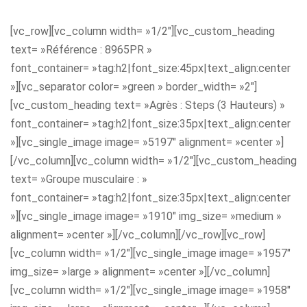
[vc_row][vc_column width= »1/2″][vc_custom_heading
text= »Référence : 8965PR »
font_container= »tag:h2|font_size:45px|text_align:center
»][vc_separator color= »green » border_width= »2″]
[vc_custom_heading text= »Agrès : Steps (3 Hauteurs) »
font_container= »tag:h2|font_size:35px|text_align:center
»][vc_single_image image= »5197″ alignment= »center »]
[/vc_column][vc_column width= »1/2″][vc_custom_heading
text= »Groupe musculaire : »
font_container= »tag:h2|font_size:35px|text_align:center
»][vc_single_image image= »1910″ img_size= »medium »
alignment= »center »][/vc_column][/vc_row][vc_row]
[vc_column width= »1/2″][vc_single_image image= »1957″
img_size= »large » alignment= »center »][/vc_column]
[vc_column width= »1/2″][vc_single_image image= »1958″