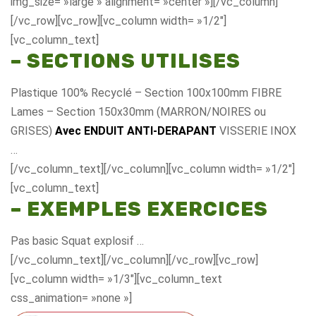
img_size= »large » alignment= »center »][/vc_column]
[/vc_row][vc_row][vc_column width= »1/2″]
[vc_column_text]
– SECTIONS UTILISES
Plastique 100% Recyclé – Section 100x100mm FIBRE
Lames – Section 150x30mm (MARRON/NOIRES ou
GRISES)
Avec ENDUIT ANTI-DERAPANT
VISSERIE INOX
…
[/vc_column_text][/vc_column][vc_column width= »1/2″]
[vc_column_text]
– EXEMPLES EXERCICES
Pas basic Squat explosif …
[/vc_column_text][/vc_column][/vc_row][vc_row]
[vc_column width= »1/3″][vc_column_text
css_animation= »none »]