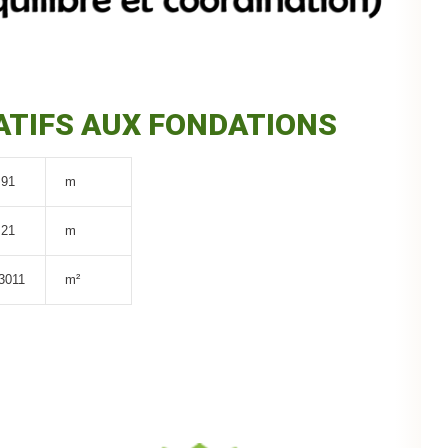
ATIFS AUX FONDATIONS
,91
m
,21
m
3011
m²