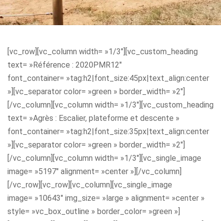
[vc_row][vc_column width= »1/3″][vc_custom_heading
text= »Référence : 2020PMR12″
font_container= »tag:h2|font_size:45px|text_align:center
»][vc_separator color= »green » border_width= »2″]
[/vc_column][vc_column width= »1/3″][vc_custom_heading
text= »Agrès : Escalier, plateforme et descente »
font_container= »tag:h2|font_size:35px|text_align:center
»][vc_separator color= »green » border_width= »2″]
[/vc_column][vc_column width= »1/3″][vc_single_image
image= »5197″ alignment= »center »][/vc_column]
[/vc_row][vc_row][vc_column][vc_single_image
image= »10643″ img_size= »large » alignment= »center »
style= »vc_box_outline » border_color= »green »]