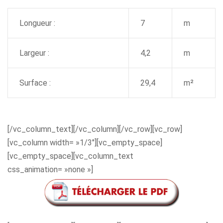
Longueur :
7
m
Largeur :
4,2
m
Surface :
29,4
m²
[/vc_column_text][/vc_column][/vc_row][vc_row]
[vc_column width= »1/3″][vc_empty_space]
[vc_empty_space][vc_column_text
css_animation= »none »]