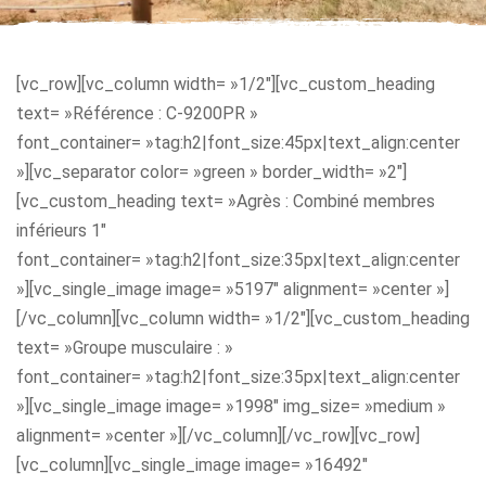
[vc_row][vc_column width= »1/2″][vc_custom_heading
text= »Référence : C-9200PR »
font_container= »tag:h2|font_size:45px|text_align:center
»][vc_separator color= »green » border_width= »2″]
[vc_custom_heading text= »Agrès : Combiné membres
inférieurs 1″
font_container= »tag:h2|font_size:35px|text_align:center
»][vc_single_image image= »5197″ alignment= »center »]
[/vc_column][vc_column width= »1/2″][vc_custom_heading
text= »Groupe musculaire : »
font_container= »tag:h2|font_size:35px|text_align:center
»][vc_single_image image= »1998″ img_size= »medium »
alignment= »center »][/vc_column][/vc_row][vc_row]
[vc_column][vc_single_image image= »16492″