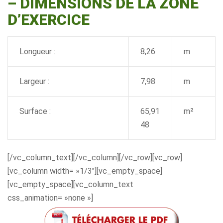
–
DIMENSIONS DE LA ZONE
D’EXERCICE
Longueur :
8,26
m
Largeur :
7,98
m
Surface :
65,91
m²
48
[/vc_column_text][/vc_column][/vc_row][vc_row]
[vc_column width= »1/3″][vc_empty_space]
[vc_empty_space][vc_column_text
css_animation= »none »]