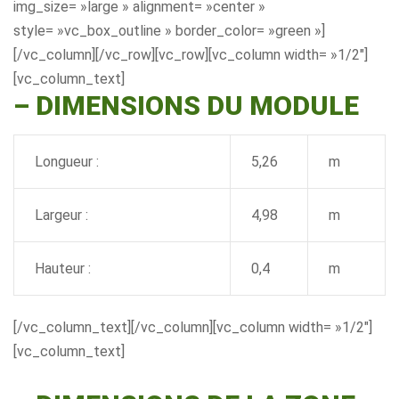
img_size= »large » alignment= »center »
style= »vc_box_outline » border_color= »green »]
[/vc_column][/vc_row][vc_row][vc_column width= »1/2″]
[vc_column_text]
– DIMENSIONS DU MODULE
Longueur :
5,26
m
Largeur :
4,98
m
Hauteur :
0,4
m
[/vc_column_text][/vc_column][vc_column width= »1/2″]
[vc_column_text]