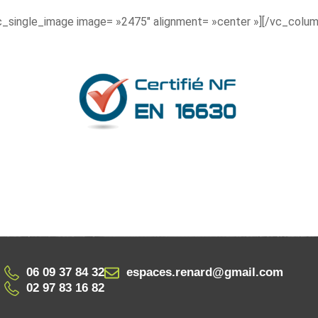
c_single_image image= »2475″ alignment= »center »][/vc_colum
06 09 37 84 32
espaces.renard@gmail.com
02 97 83 16 82