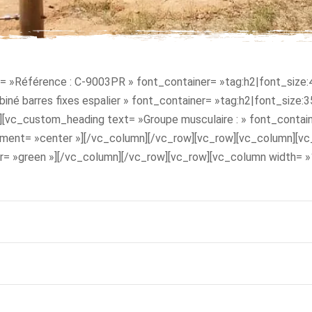
 »Référence : C-9003PR » font_container= »tag:h2|font_size:45
né barres fixes espalier » font_container= »tag:h2|font_size:
[vc_custom_heading text= »Groupe musculaire : » font_containe
nment= »center »][/vc_column][/vc_row][vc_row][vc_column][vc
or= »green »][/vc_column][/vc_row][vc_row][vc_column width= 