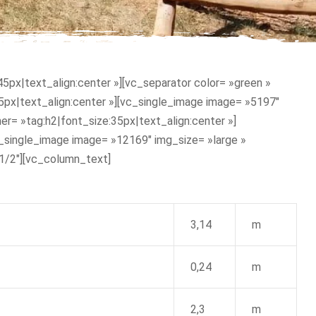
px|text_align:center »][vc_separator color= »green »
35px|text_align:center »][vc_single_image image= »5197″
r= »tag:h2|font_size:35px|text_align:center »]
_single_image image= »12169″ img_size= »large »
»1/2″][vc_column_text]
3,14
m
0,24
m
2,3
m