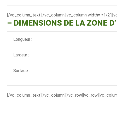
[/vc_column_text][/vc_column][vc_column width= »1/2″][v
–
DIMENSIONS DE LA ZONE D
Longueur :
Largeur :
Surface :
[/vc_column_text][/vc_column][/vc_row][vc_row][vc_colu