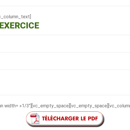
c_column_text]
’EXERCICE
mn width= »1/3″][vc_empty_space][vc_empty_space][vc_column