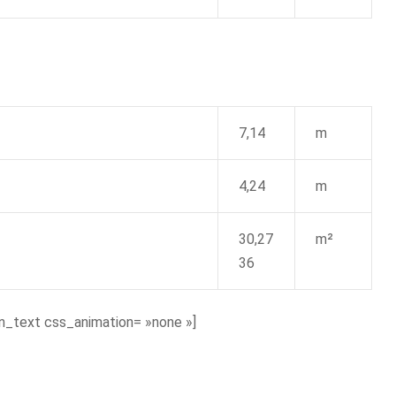
7,14
m
4,24
m
30,27
m²
36
_text css_animation= »none »]