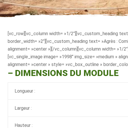
[vc_row][vc_column width= »1/2″][vc_custom_heading text=
border_width= »2″][vc_custom_heading text= »Agrès : Combi
alignment= »center »][/vc_column][vc_column width= »1/2″]
[vc_single_image image= »1998″ img_size= »medium » alig
alignment= »center » style= »vc_box_outline » border_col
– DIMENSIONS DU MODULE
Longueur :
Largeur :
Hauteur :