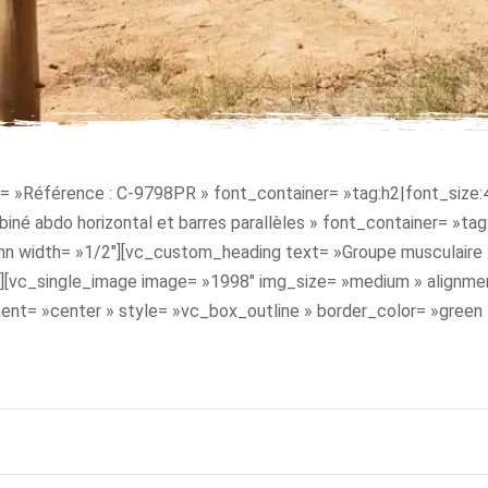
 »Référence : C-9798PR » font_container= »tag:h2|font_size:45
é abdo horizontal et barres parallèles » font_container= »tag
n width= »1/2″][vc_custom_heading text= »Groupe musculaire :
 »][vc_single_image image= »1998″ img_size= »medium » alignme
ment= »center » style= »vc_box_outline » border_color= »green