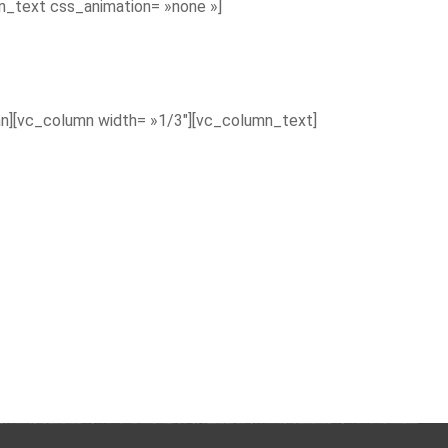
_text css_animation= »none »]
n][vc_column width= »1/3″][vc_column_text]