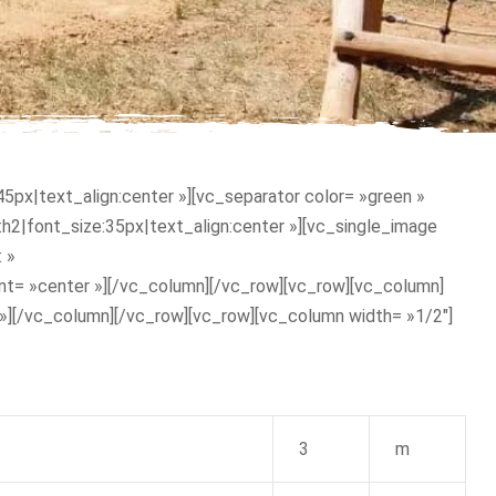
px|text_align:center »][vc_separator color= »green »
:h2|font_size:35px|text_align:center »][vc_single_image
 »
nt= »center »][/vc_column][/vc_row][vc_row][vc_column]
 »][/vc_column][/vc_row][vc_row][vc_column width= »1/2″]
3
m