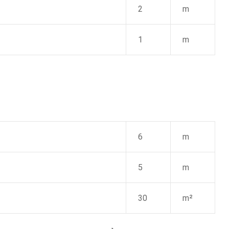
2
m
1
m
6
m
5
m
30
m²