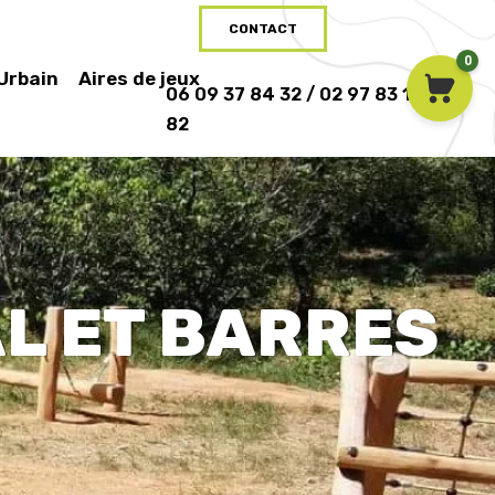
CONTACT
0
 Urbain
Aires de jeux
06 09 37 84 32 / 02 97 83 16
82
L ET BARRES