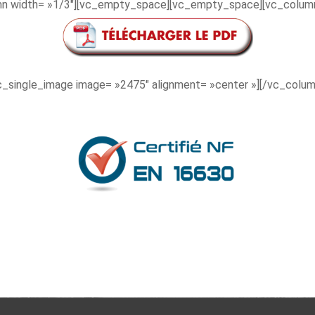
mn width= »1/3″][vc_empty_space][vc_empty_space][vc_column
c_single_image image= »2475″ alignment= »center »][/vc_colum