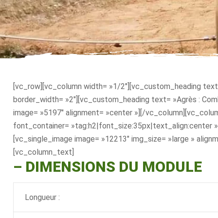
[vc_row][vc_column width= »1/2″][vc_custom_heading text=
border_width= »2″][vc_custom_heading text= »Agrès : Combin
image= »5197″ alignment= »center »][/vc_column][vc_colum
font_container= »tag:h2|font_size:35px|text_align:center
[vc_single_image image= »12213″ img_size= »large » align
[vc_column_text]
– DIMENSIONS DU MODULE
Longueur :